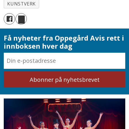
KUNSTVERK
Få nyheter fra Oppegård Avis rett i
innboksen hver dag