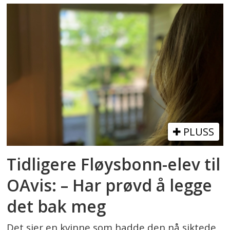
PLUSS
Tidligere Fløysbonn-elev til
OAvis: – Har prøvd å legge
det bak meg
Det sier en kvinne som hadde den nå siktede