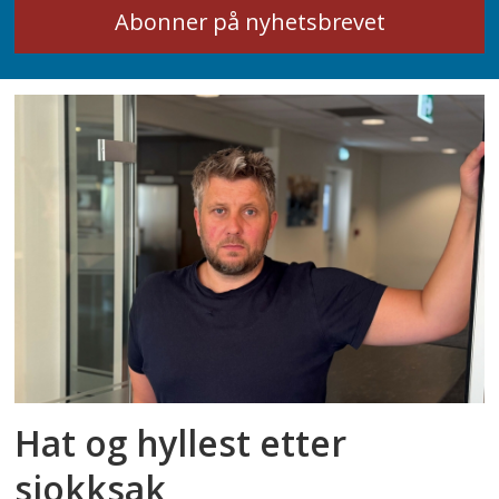
Hat og hyllest etter
sjokksak