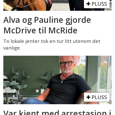
PLUSS
Alva og Pauline gjorde
McDrive til McRide
To lokale jenter tok en tur litt utenom det
vanlige.
PLUSS
Var kjent med arrestasjon i