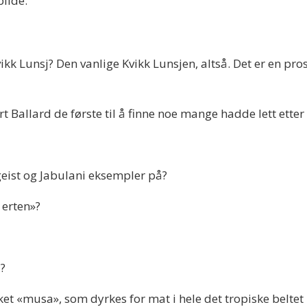
bilde.
vikk Lunsj? Den vanlige Kvikk Lunsjen, altså. Det er en pros
 Ballard de første til å finne noe mange hadde lett etter i
geist og Jabulani eksempler på?
 erten»?
d?
ket «musa», som dyrkes for mat i hele det tropiske beltet