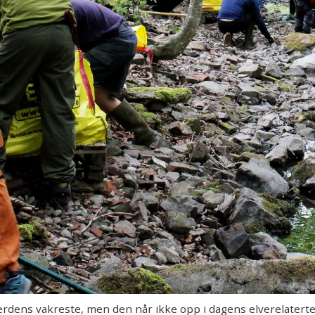
verdens vakreste, men den når ikke opp i dagens elverelatert