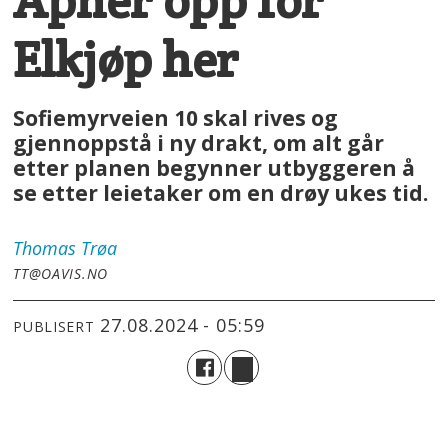
Åpner opp for
Elkjøp her
Sofiemyrveien 10 skal rives og
gjennoppstå i ny drakt, om alt går
etter planen begynner utbyggeren å
se etter leietaker om en drøy ukes tid.
Thomas
Trøa
TT@OAVIS.NO
27.08.2024 - 05:59
PUBLISERT