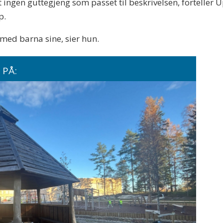
nt ingen guttegjeng som passet til beskrivelsen, fortell
p.
t med barna sine, sier hun.
 PÅ: