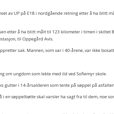
set av UP på E18 i nordgående retning etter å ha blitt mål
 etter å ha blitt målt til 123 kilometer i timen i skiltet 8
stasjon, til Oppegård Avis.
oppretter sak. Mannen, som var i 40-årene, var ikke bosatt i
ing om ungdom som lekte med ild ved Sofiemyr skole.
eks gutter i 14-årsalderen som tente på søppel på asfalte
å i en søppelbøtte skal varsler ha sagt fra til dem, noe s