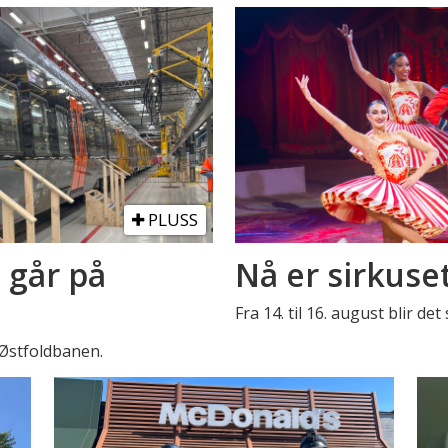
PLUSS
 går på
Nå er sirkuse
Fra 14. til 16. august blir de
 Østfoldbanen.