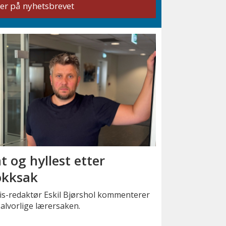
t og hyllest etter
okksak
is-redaktør Eskil Bjørshol kommenterer
alvorlige lærersaken.