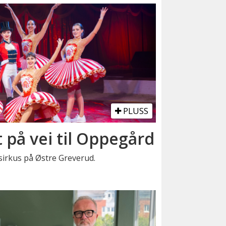
PLUSS
t på vei til Oppegård
t sirkus på Østre Greverud.