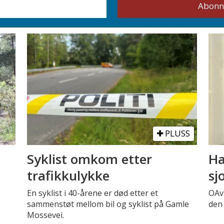
PLUSS
Syklist omkom etter
Ha
trafikkulykke
sj
En syklist i 40-årene er død etter et
OAv
sammenstøt mellom bil og syklist på Gamle
den 
Mossevei.