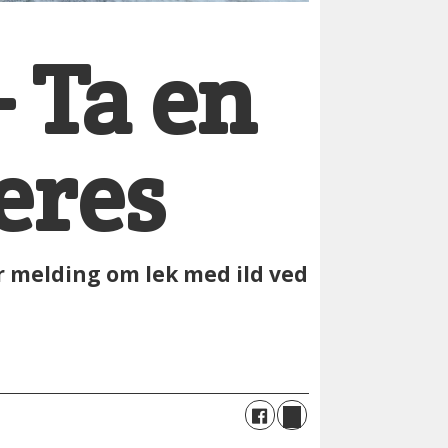
– Ta en
eres
er melding om lek med ild ved