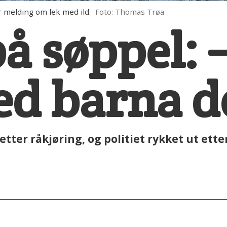
 melding om lek med ild.
Foto: Thomas Trøa
å søppel: 
ed barna d
tter råkjøring, og politiet rykket ut ett