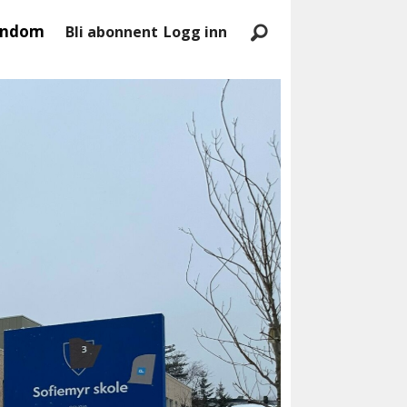
endom
Bli abonnent
Logg inn