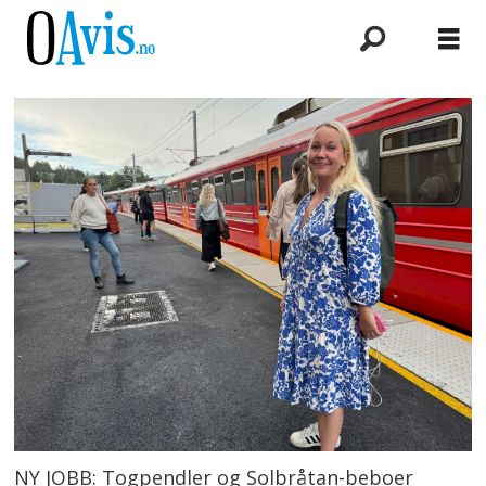
NY JOBB: Togpendler og Solbråtan-beboer