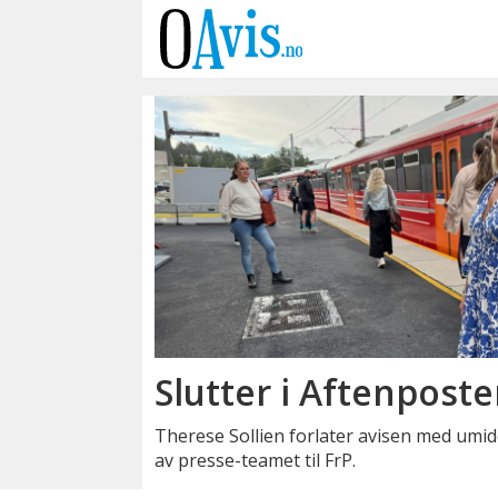
Emne:
stortingsgruppe
Slutter i Aftenposten
Therese Sollien forlater avisen med umidd
av presse-teamet til FrP.