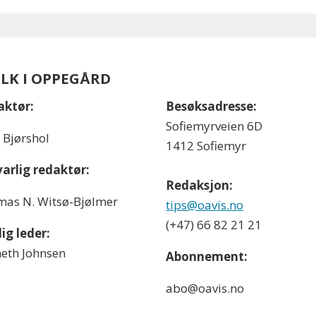
OLK I OPPEGÅRD
aktør:
Besøksadresse:
Sofiemyrveien 6D
l Bjørshol
1412 Sofiemyr
arlig redaktør:
Redaksjon:
as N. Witsø-Bjølmer
tips@oavis.no
(+47) 66 82 21 21
ig leder:
eth Johnsen
Abonnement:
abo@oavis.no