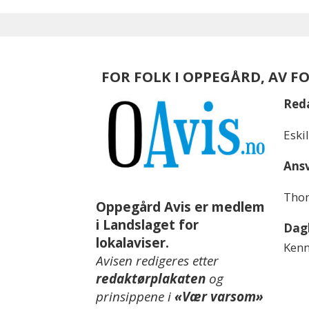
FOR FOLK I OPPEGÅRD, AV F
Red
Eski
Ansv
Thom
Oppegård Avis er medlem
i Landslaget for
Dagl
lokalaviser.
Kenn
Avisen redigeres etter
redaktørplakaten
og
prinsippene i
«Vær varsom»