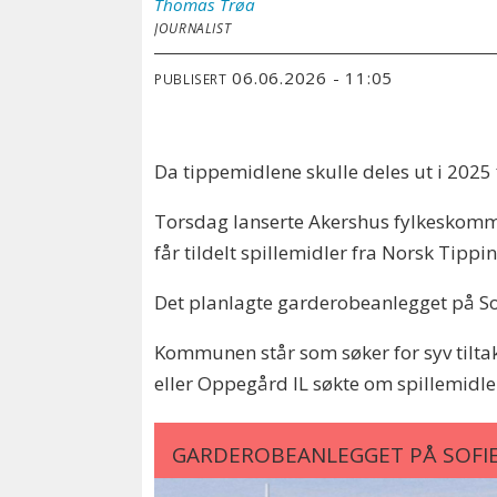
Thomas
Trøa
JOURNALIST
06.06.2026 - 11:05
PUBLISERT
Da tippemidlene skulle deles ut i 2025 f
Torsdag lanserte Akershus fylkeskommun
får tildelt spillemidler fra Norsk Tippin
Det planlagte garderobeanlegget på Sofi
Kommunen står som søker for syv tiltak
eller Oppegård IL søkte om spillemidl
GARDEROBEANLEGGET PÅ SOFI