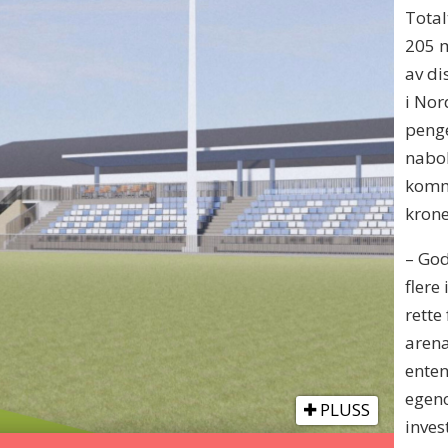
Total
205 m
av di
i Nor
peng
nabo
kommu
kron
– God
flere 
rette
arena
enten
egeno
PLUSS
inves