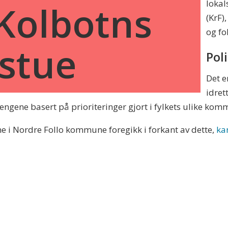
lokal
r Kolbotns
(KrF)
og fo
rstue
Poli
Det 
idret
ngene basert på prioriteringer gjort i fylkets ulike kom
e i Nordre Follo kommune foregikk i forkant av dette,
ka