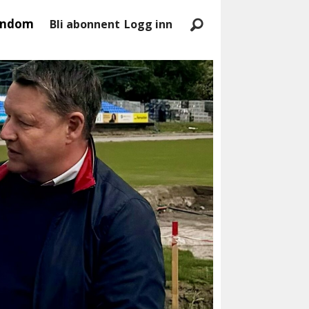
endom
Bli abonnent
Logg inn