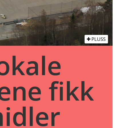
PLUSS
lokale
ene fikk
midler