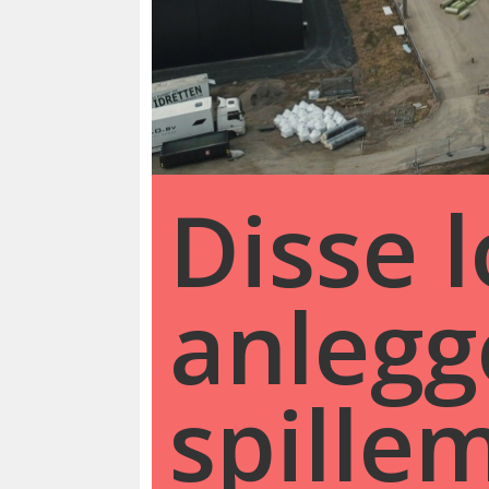
Disse 
anlegg
spille