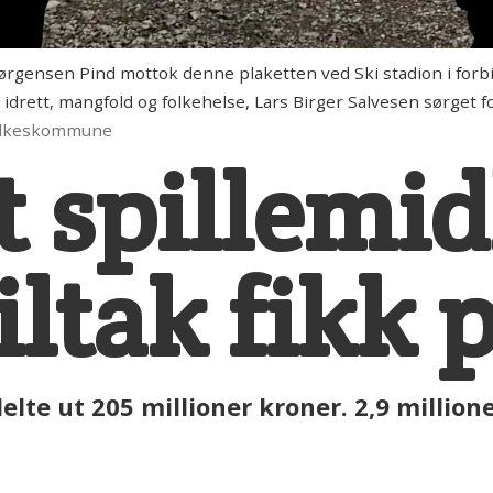
Jørgensen Pind mottok denne plaketten ved Ski stadion i fo
g, idrett, mangfold og folkehelse, Lars Birger Salvesen sørget
fylkeskommune
t spillemidl
tiltak fikk
e ut 205 millioner kroner. 2,9 millioner