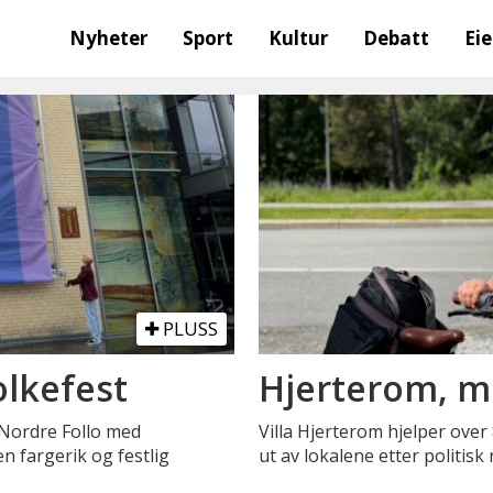
Nyheter
Sport
Kultur
Debatt
Ei
PLUSS
olkefest
Hjerterom, m
 Nordre Follo med
Villa Hjerterom hjelper ove
n fargerik og festlig
ut av lokalene etter politisk n