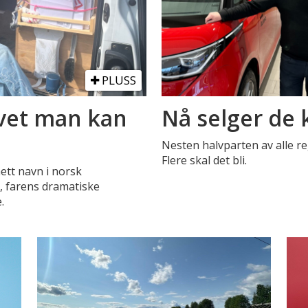
PLUSS
ivet man kan
Nå selger de 
Nesten halvparten av alle reg
Flere skal det bli.
hett navn i norsk
t, farens dramatiske
.