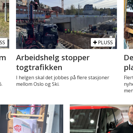
SS
PLUSS
om
Arbeidshelg stopper
De
togtrafikken
pl
I helgen skal det jobbes på flere stasjoner
Fler
6.
mellom Oslo og Ski.
nyh
men 