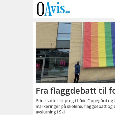
Emne:
ski
Fra flaggdebatt til f
Pride satte sitt preg i både Oppegård og
markeringer på skolene, flaggdebatt og e
avslutning i Ski.