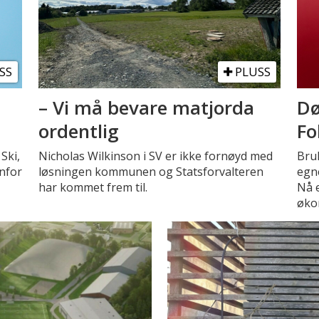
SS
PLUSS
– Vi må bevare matjorda
Dø
ordentlig
Fo
Ski,
Nicholas Wilkinson i SV er ikke fornøyd med
Bruk
enfor
løsningen kommunen og Statsforvalteren
egn
har kommet frem til.
Nå 
øko