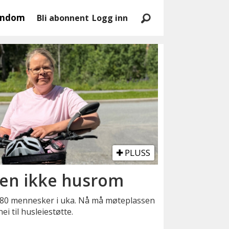
endom
Bli abonnent
Logg inn
PLUSS
en ikke husrom
r 80 mennesker i uka. Nå må møteplassen
ei til husleiestøtte.