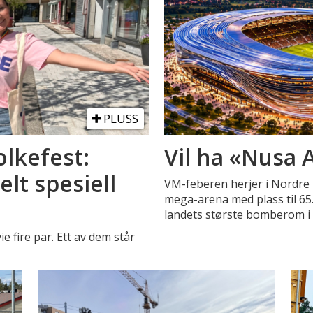
PLUSS
olkefest:
Vil ha «Nusa A
lt spesiell
VM-feberen herjer i Nordre F
mega-arena med plass til 65
landets største bomberom i k
ie fire par. Ett av dem står