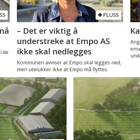
SS
PLUSS
 nå
– Det er viktig å
Ka
understreke at Empo AS
Ange
enso
ikke skal nedlegges
i de
unde
Kommunen avviser at Empo skal legges ned,
men utelukker ikke at Empo må flyttes.