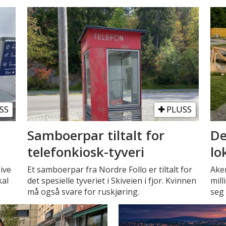
SS
PLUSS
Samboerpar tiltalt for
De
telefonkiosk-tyveri
lo
ive
Et samboerpar fra Nordre Follo er tiltalt for
Ake
kal
det spesielle tyveriet i Skiveien i fjor. Kvinnen
mill
må også svare for ruskjøring.
seg 