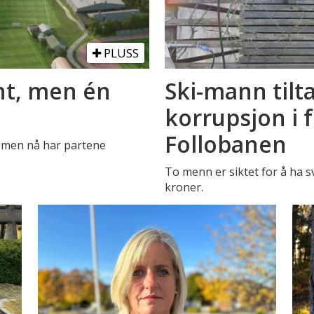
PLUSS
ent, men én
Ski-mann tilta
korrupsjon i 
Follobanen
t, men nå har partene
To menn er siktet for å ha s
kroner.