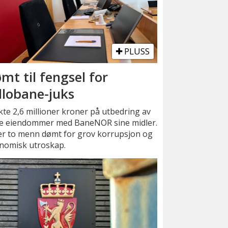
PLUSS
mt til fengsel for
llobane-juks
te 2,6 millioner kroner på utbedring av
e eiendommer med BaneNOR sine midler.
er to menn dømt for grov korrupsjon og
nomisk utroskap.