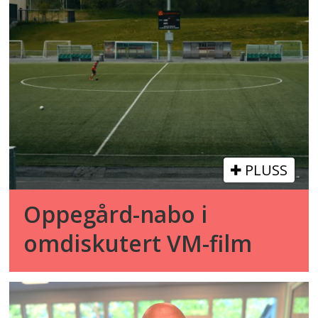
PLUSS
Oppegård-nabo i
omdiskutert VM-film