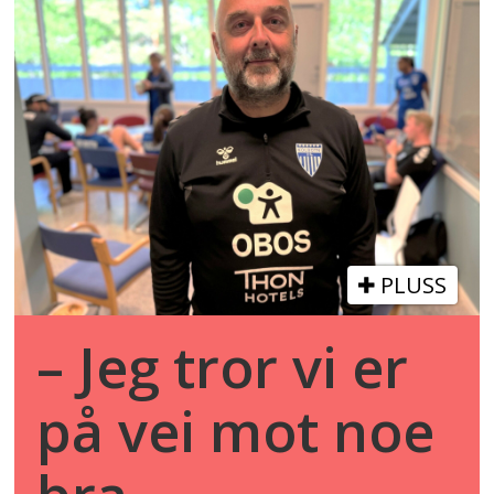
PLUSS
– Jeg tror vi er
på vei mot noe