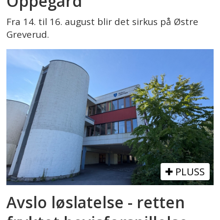
Oppegård
Fra 14. til 16. august blir det sirkus på Østre
Greverud.
PLUSS
Avslo løslatelse - retten