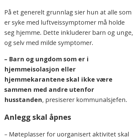
15 dager i fengsel
.
På et generelt grunnlag sier hun at alle som
For å være på hytta
i annen
er syke med luftveissymptomer må holde
kommune fastsettes boten normalt
seg hjemme. Dette inkluderer barn og unge,
til
15.000 kroner, subsidiært
og selv med milde symptomer.
fengsel i 10 dager
.
–
Barn og ungdom som er i
Det har Riksadvokaten bestemt i
et
hjemmeisolasjon eller
rundskriv
med nye rettningslinjer
hjemmekarantene skal ikke være
som ble sendt til politiet og
sammen med andre utenfor
påtalemyndighetene mandag 16.
husstanden
, presiserer kommunalsjefen.
mars.
Anlegg skal åpnes
– Møteplasser for uorganisert aktivitet skal