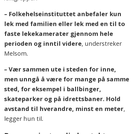
Vask hender ofte, både før, under
– Folkehelseinstituttet anbefaler kun
og etter lek, og host i armkroken
.
lek med familien
eller lek
med
en til to
faste lekekamerater gjennom hele
Les mer hos
Folkehelseinstituttet
.
perioden og inntil videre
, understreker
Se også
kommunens tiltak for å
Melsom.
begrense smitte
–
Vær sammen ute i steden for inne,
men unngå å være for mange på samme
sted, for eksempel i ballbinger,
skateparker og på idrettsbaner. Hold
avstand til hverandre, minst en meter
,
legger hun til.