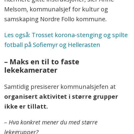
leketreff eller felles aktiviteter
.
Melsom, kommunalsjef for kultur og
La barnet ha
en eller to faste
samskaping Nordre Follo kommune.
lekevenner inntil videre
.
Les også: Trosset korona-stenging og spilte
Begrens samværet (få timer).
fotball på Sofiemyr og Hellerasten
La barna (søsken eller en til to faste
–
Maks en til to faste
lekekamerater) møtes for å leke ute,
lekekamerater
heller enn inne.
Unngå lekeplasser med mange barn.
Samtidig presiserer kommunalsjefen at
organisert aktivitet i større grupper
Hold minst en meter avstand til
ikke er tillatt.
andre, også ute
.
Utsett bursdagsselskaper
.
– Hva konkret mener du med større
lekegrupper?
Begrens overnattingsbesøk
.