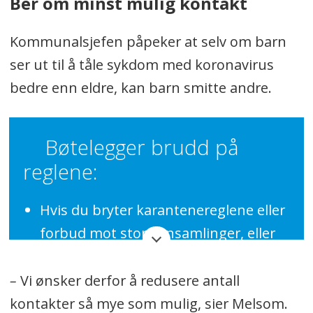
Ber om minst mulig kontakt
Kommunalsjefen påpeker at selv om barn
ser ut til å tåle sykdom med koronavirus
bedre enn eldre, kan barn smitte andre.
Bøtelegger brudd på
reglene:
Hvis du bryter karantenereglene
eller
forbud mot store ansamlinger, eller
hvis du bryter reglene om stenging
av møteplasser vil en normal bot
–
Vi ønsker derfor å redusere antall
være på
20.000 kroner, subsidiært
kontakter så mye som mulig, sier Melsom.