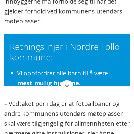
innbyggerne må forholde seg til når det
gjelder forhold ved kommunens utendørs
møteplasser.
Retningslinjer i Nordre Follo
kommune:
Vi oppfordrer alle barn til å være
mest mulig hjemme
.
Barn kan omgås søsken som vanlig.
– Vedtaket per i dag er at fotballbaner og
Dette gjelder også barn fra skilte
andre kommunens utendørs møteplasser
foreldre med flere hjem.
skal være tilgjengelig for allmennheten etter
Foreldre bør ikke samle flere til
nærmere gitte instruksjoner, sier Anne