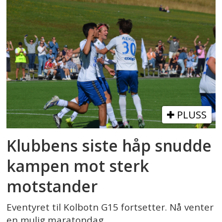
PLUSS
Klubbens siste håp snudde
kampen mot sterk
motstander
Eventyret til Kolbotn G15 fortsetter. Nå venter
en mulig maratondag.