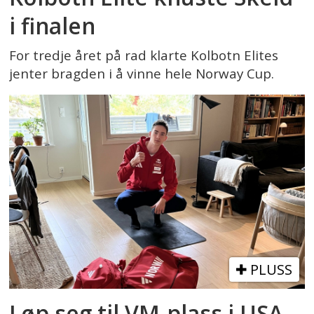
i finalen
For tredje året på rad klarte Kolbotn Elites
jenter bragden i å vinne hele Norway Cup.
PLUSS
Løp seg til VM-plass i USA