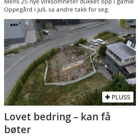
Mens 25 nye virksomheter dukket opp i gamle
Oppegård i juli, sa andre takk for seg.
PLUSS
Lovet bedring – kan få
bøter