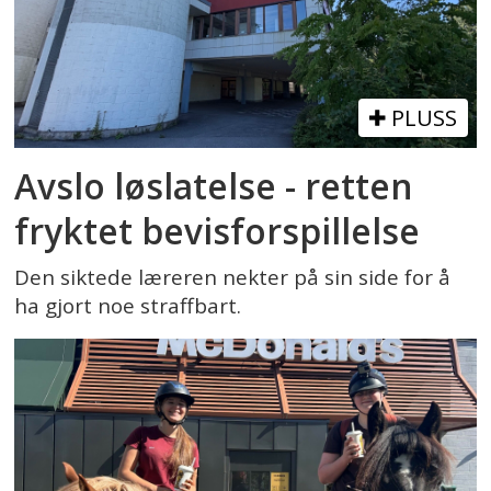
PLUSS
Avslo løslatelse - retten
fryktet bevisforspillelse
Den siktede læreren nekter på sin side for å
ha gjort noe straffbart.