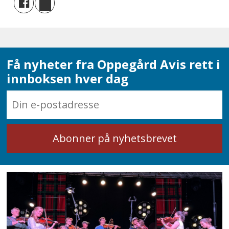
Få nyheter fra Oppegård Avis rett i
innboksen hver dag