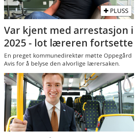
lykkes med det, må vi ha større
PLUSS
handlingsrom til å prioritere lokalt – og
Var kjent med arrestasjon i
det er noe av det
2025 - lot læreren fortsette
Kommunekommisjonen peker på.
En preget kommunedirektør møtte Oppegård
Avis for å belyse den alvorlige lærersaken.