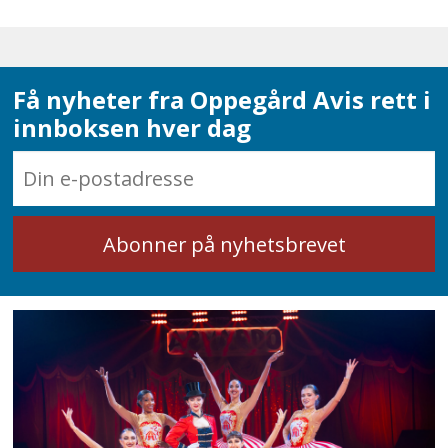
front og er godt i gang med å redesigne
offentlig tjenesteyting.
Kommisjonen er tydelig på at
Få nyheter fra Oppegård Avis rett i
innboksen hver dag
kommunene må få større frihet til å
prioritere og bruke midlene sine der
behovet er størst. Det støttes helhjertet.
Jeg mener dette er helt avgjørende og
ikke minst viktig at det nå tas grep. Når
staten detaljstyrer med øremerkede
tilskudd og strenge normer, mister vi
muligheten til å se helheten og tilpasse
oss lokale behov. Et eksempel er
lærernormen, som kommisjonen