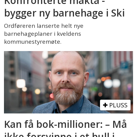
Konfronterte makta -
bygger ny barnehage i Ski
Ordføreren lanserte helt nye
barnehageplaner i kveldens
kommunestyremøte.
PLUSS
Kan få bok-millioner: – Må
ikke forsvinne i et hull i