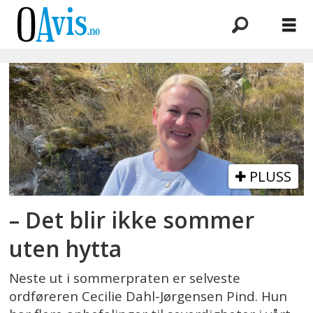
Emne:
cecilie
dahl-
jørgensen
PLUSS
pind
– Det blir ikke sommer
uten hytta
Neste ut i sommerpraten er selveste
ordføreren Cecilie Dahl-Jørgensen Pind. Hun