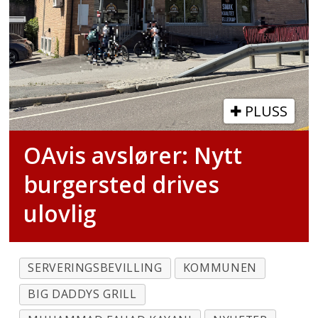
PLUSS
OAvis avslører: Nytt
burgersted drives
ulovlig
SERVERINGSBEVILLING
KOMMUNEN
BIG DADDYS GRILL