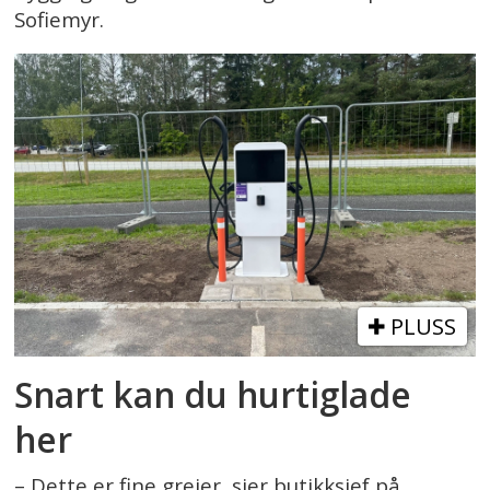
Sofiemyr.
PLUSS
Snart kan du hurtiglade
her
– Dette er fine greier, sier butikksjef på