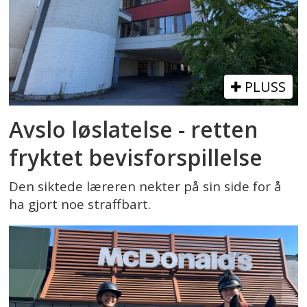
PLUSS
Avslo løslatelse - retten
fryktet bevisforspillelse
Den siktede læreren nekter på sin side for å
ha gjort noe straffbart.