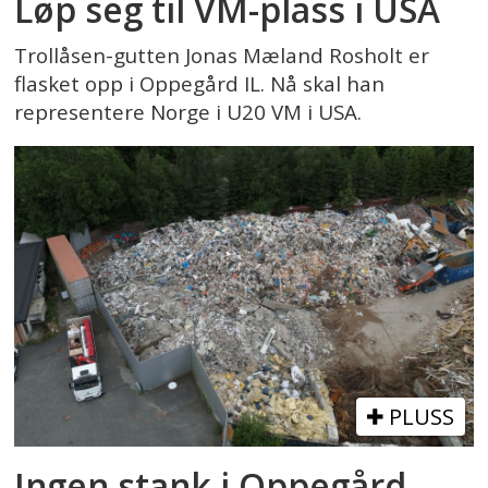
Løp seg til VM-plass i USA
Trollåsen-gutten Jonas Mæland Rosholt er
flasket opp i Oppegård IL. Nå skal han
representere Norge i U20 VM i USA.
PLUSS
Ingen stank i Oppegård