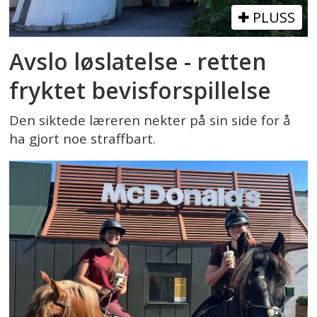
PLUSS
Avslo løslatelse - retten
fryktet bevisforspillelse
Den siktede læreren nekter på sin side for å
ha gjort noe straffbart.