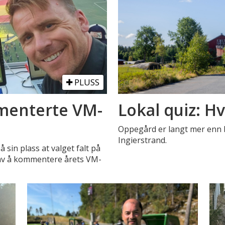
PLUSS
menterte VM-
Lokal quiz: Hv
Oppegård er langt mer enn 
Ingierstrand.
 sin plass at valget falt på
n av å kommentere årets VM-