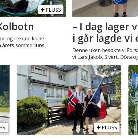
PLUSS
 Kolbotn
– I dag lager 
i går lagde vi
rme og rekene kalde
 årets sommerlunsj.
Denne uken besøkte vi Fors
vi Lars Jakob, Sivert, Dóra 
SS
PLUSS