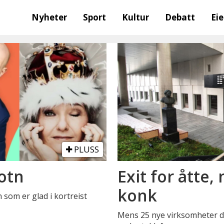
Nyheter
Sport
Kultur
Debatt
Ei
PLUSS
otn
Exit for åtte
konk
 som er glad i kortreist
Mens 25 nye virksomheter du