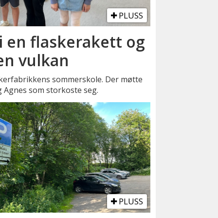
PLUSS
vi en flaskerakett og
 en vulkan
kerfabrikkens sommerskole. Der møtte
og Agnes som storkoste seg.
PLUSS