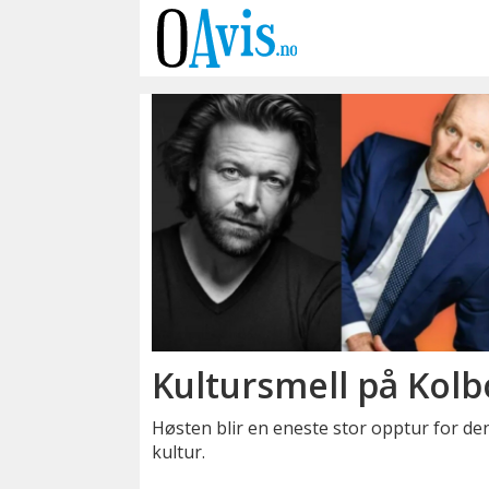
Emne:
kolbotn
Kultursmell på Kolb
Høsten blir en eneste stor opptur for den
kultur.