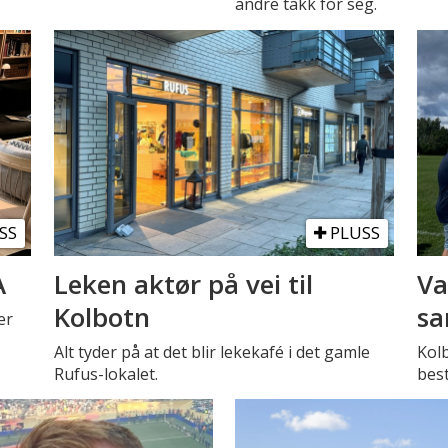
andre takk for seg.
SS
PLUSS
A
Leken aktør på vei til
Va
Kolbotn
sa
er
Alt tyder på at det blir lekekafé i det gamle
Kol
Rufus-lokalet.
best