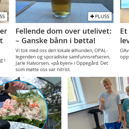
SS
PLUSS
ter
Fellende dom over utelivet:
Et
t
– Ganske bånn i bøtta!
le
Vi tok med oss den lokale ølhunden, OPAL-
OAvi
legenden og sporadiske samfunnsrefseren,
oppf
g i
Jarle Halvorsen, «på byen» i Oppegård. Det
som møtte oss var nitrist.