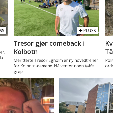
SS
PLUSS
a
Tresor gjør comeback i
Kv
Kolbotn
Tå
er,
da
Meritterte Tresor Egholm er ny hovedtrener
Poli
for Kolbotn-damene. Nå venter noen tøffe
ord
grep.