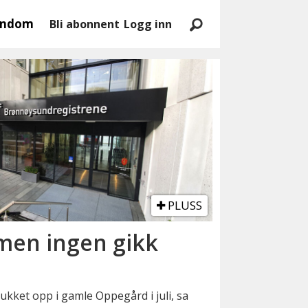
endom
Bli abonnent
Logg inn
PLUSS
, men ingen gikk
kket opp i gamle Oppegård i juli, sa