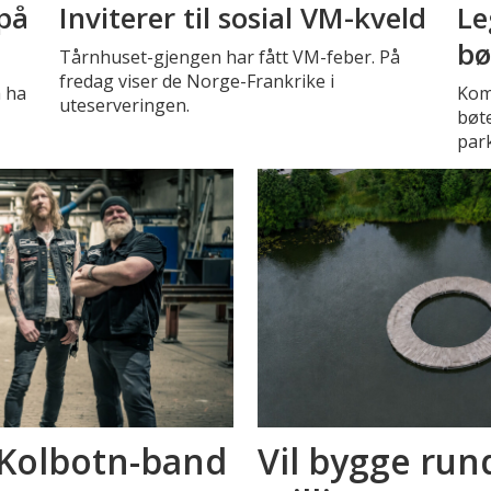
 på
Inviterer til sosial VM-kveld
Le
bø
Tårnhuset-gjengen har fått VM-feber. På
fredag viser de Norge-Frankrike i
å ha
Kom
uteserveringen.
bøte
park
 Kolbotn-band
Vil bygge rund