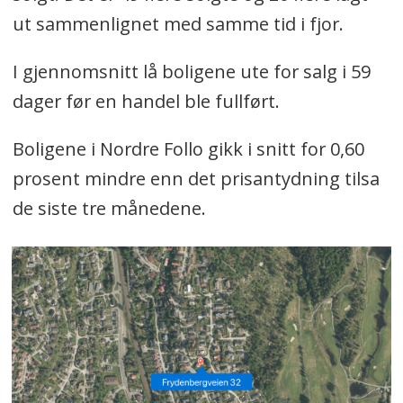
byggeår og størrelse. Sakene vil også
ut sammenlignet med samme tid i fjor.
kunne inneholde fakta om
prisutviklingen i Nordre Follo, samt
I gjennomsnitt lå boligene ute for salg i 59
oversikt over andre solgte boliger.
dager før en handel ble fullført.
Oppsummeringen er KI-generert,
Boligene i Nordre Follo gikk i snitt for 0,60
men før saken blir publisert vil de
prosent mindre enn det prisantydning tilsa
alltid bli lest gjennom av en
de siste tre månedene.
redaksjonell medarbeider.
Tjenesten er et pilot-prosjekt og
fortsatt under utvikling. Har du
innspill eller meninger om robot-
sakene: Skriv til oss på tips@oavis.no