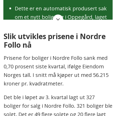
Dette er en automatisk produsert sak
om et nytt boligsalg i Oppegård, laget
av vår nye eiendoms-robot.
Slik utvikles prisene i Nordre
Så fort en eiendom i Oppegård skifter
Follo nå
eier, vil det automatisk genereres en
Prisene for boliger i Nordre Follo sank med
kort og informativ sak, med hjelp av
0,70 prosent siste kvartal, ifølge Eiendom
KI. Opplysningene er hentet fra åpne,
Norges tall. I snitt må kjøper ut med 56.215
offentlige data.
kroner pr. kvadratmeter.
Sakene vil inneholde rene fakta som
Det ble i løpet av 3. kvartal lagt ut 327
adresse, salgssum, selger og kjøper,
boliger for salg i Nordre Follo. 321 boliger ble
samt relevant informasjon som
solgt. Det er 49 flere solgte og 20 flere lagt