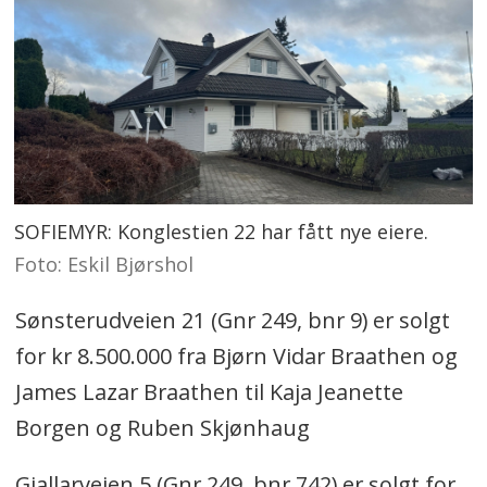
SOFIEMYR: Konglestien 22 har fått nye eiere.
Foto: Eskil Bjørshol
Sønsterudveien 21 (Gnr 249, bnr 9) er solgt
for kr 8.500.000 fra Bjørn Vidar Braathen og
James Lazar Braathen til Kaja Jeanette
Borgen og Ruben Skjønhaug
Gjallarveien 5 (Gnr 249, bnr 742) er solgt for