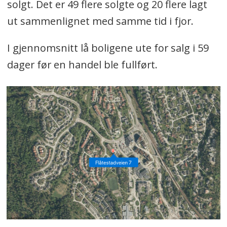
solgt. Det er 49 flere solgte og 20 flere lagt
byggeår og størrelse. Sakene vil også
ut sammenlignet med samme tid i fjor.
kunne inneholde fakta om
prisutviklingen i Nordre Follo, samt
I gjennomsnitt lå boligene ute for salg i 59
oversikt over andre solgte boliger.
dager før en handel ble fullført.
Oppsummeringen er KI-generert,
men før saken blir produsert vil de
alltid bli lest gjennom av en
redaksjonell medarbeider.
Tjenesten er et pilot-prosjekt og
fortsatt under utvikling. Har du
innspill eller meninger om robot-
sakene: Skriv til oss på tips@oavis.no