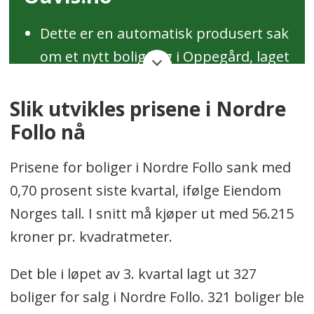
Dette er en automatisk produsert sak
om et nytt boligsalg i Oppegård, laget
av vår nye eiendoms-robot.
Slik utvikles prisene i Nordre
Så fort en eiendom i Oppegård skifter
Follo nå
eier, vil det automatisk genereres en
Prisene for boliger i Nordre Follo sank med
kort og informativ sak, med hjelp av
0,70 prosent siste kvartal, ifølge Eiendom
KI. Opplysningene er hentet fra åpne,
Norges tall. I snitt må kjøper ut med 56.215
offentlige data.
kroner pr. kvadratmeter.
Sakene vil inneholde rene fakta som
Det ble i løpet av 3. kvartal lagt ut 327
adresse, salgssum, selger og kjøper,
boliger for salg i Nordre Follo. 321 boliger ble
samt relevant informasjon som