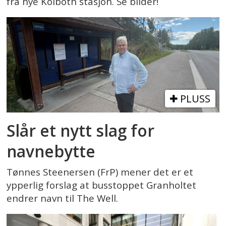
fra nye Kolbotn stasjon. Se bilder!
PLUSS
Slår et nytt slag for
navnebytte
Tønnes Steenersen (FrP) mener det er et
ypperlig forslag at busstoppet Granholtet
endrer navn til The Well.