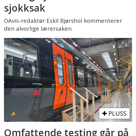
sjokksak
OAvis-redaktør Eskil Bjørshol kommenterer
den alvorlige lærersaken.
PLUSS
Omfattende testing går på