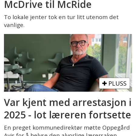
McDrive til McRide
To lokale jenter tok en tur litt utenom det
vanlige.
PLUSS
Var kjent med arrestasjon i
2025 - lot læreren fortsette
En preget kommunedirektør møtte Oppegård
Avis for å belyse den alvorlige lærersaken.