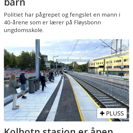
barn
Politiet har pågrepet og fengslet en mann i
40-årene som er lærer på Fløysbonn
ungdomsskole.
PLUSS
Kolbotn stasjon er åpen