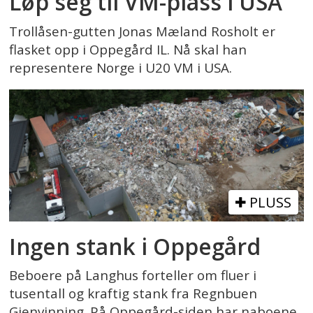
Løp seg til VM-plass i USA
Trollåsen-gutten Jonas Mæland Rosholt er
flasket opp i Oppegård IL. Nå skal han
representere Norge i U20 VM i USA.
PLUSS
Ingen stank i Oppegård
Beboere på Langhus forteller om fluer i
tusentall og kraftig stank fra Regnbuen
Gjenvinning. På Oppegård-siden har naboene