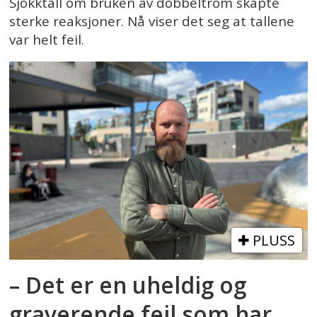
Sjokktall om bruken av dobbeltrom skapte
sterke reaksjoner. Nå viser det seg at tallene
var helt feil.
PLUSS
– Det er en uheldig og
graverende feil som har