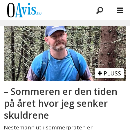
Emne:
oddbjørn
lager
nesje
PLUSS
– Sommeren er den tiden
på året hvor jeg senker
skuldrene
Nestemann ut i sommerpraten er