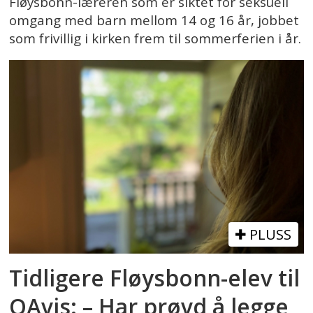
Fløysbonn-læreren som er siktet for seksuell
omgang med barn mellom 14 og 16 år, jobbet
som frivillig i kirken frem til sommerferien i år.
PLUSS
Tidligere Fløysbonn-elev til
OAvis: – Har prøvd å legge