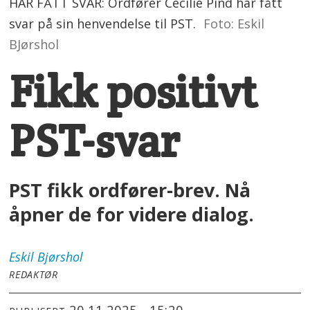
HAR FÅTT SVAR: Ordfører Cecilie Pind har fått
svar på sin henvendelse til PST.
Foto: Eskil
BJørshol
Fikk positivt
PST-svar
PST fikk ordfører-brev. Nå
åpner de for videre dialog.
Eskil
Bjørshol
REDAKTØR