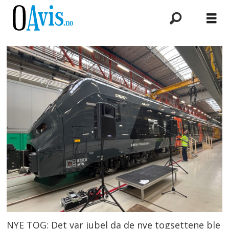
NYE TOG: Det var jubel da de nye togsettene ble