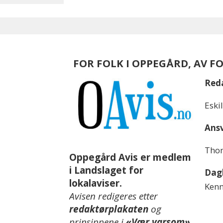
FOR FOLK I OPPEGÅRD, AV F
Red
Eski
Ansv
Thom
Oppegård Avis er medlem
i Landslaget for
Dagl
lokalaviser.
Kenn
Avisen redigeres etter
redaktørplakaten
og
prinsippene i
«Vær varsom»