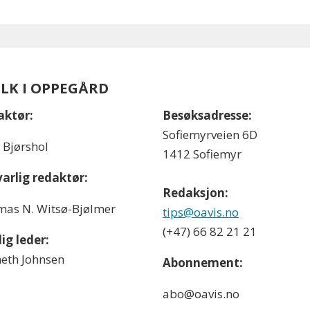
OLK I OPPEGÅRD
aktør:
Besøksadresse:
Sofiemyrveien 6D
l Bjørshol
1412 Sofiemyr
arlig redaktør:
Redaksjon:
as N. Witsø-Bjølmer
tips@oavis.no
(+47) 66 82 21 21
ig leder:
eth Johnsen
Abonnement:
abo@oavis.no