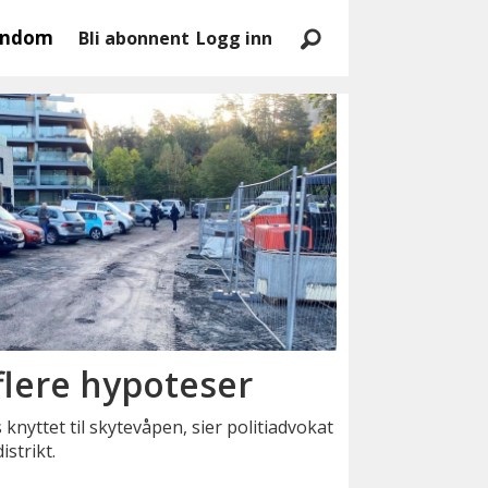
endom
Bli abonnent
Logg inn
 flere hypoteser
s knyttet til skytevåpen, sier politiadvokat
istrikt.