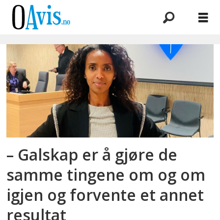
Emne:
økonomisk
krise
– Galskap er å gjøre de
samme tingene om og om
igjen og forvente et annet
resultat