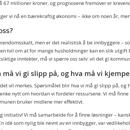
å 67 millioner kroner, og prognosene fremover er kreven
er vi nå en bærekraftig økonomi – ikke om noen år, men
oss?
 eiendomsskatt, men er det realistisk å be innbyggere – 
n tvil om at for mange husholdninger kan en slik utgift b
tsiktige inntekter, må vi spørre oss selv: vil det gi kom
a må vi gi slipp på, og hva må vi kjemp
 det vil merkes. Spørsmålet blir hva vi må gi slipp på, og 
enke nytt om hvordan vi fordeler ressursene. Vi må finne
mmunen bruker midlene mer effektivt.
initiativ! Vi må samarbeide for å finne løsninger – kanskj
En idé som nylig ble nevnt av en innbygger, var vedlikehol