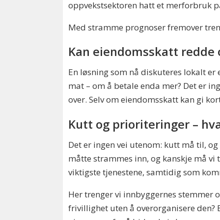
oppvekstsektoren hatt et merforbruk p
Med stramme prognoser fremover treng
Kan eiendomsskatt redde 
En løsning som nå diskuteres lokalt er
mat – om å betale enda mer? Det er inge
over. Selv om eiendomsskatt kan gi kor
Kutt og prioriteringer – hv
Det er ingen vei utenom: kutt må til, og
måtte strammes inn, og kanskje må vi t
viktigste tjenestene, samtidig som ko
Her trenger vi innbyggernes stemmer og 
frivillighet uten å overorganisere den? 