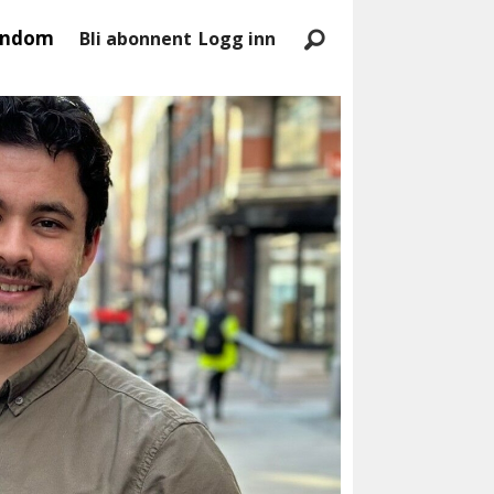
endom
Bli abonnent
Logg inn