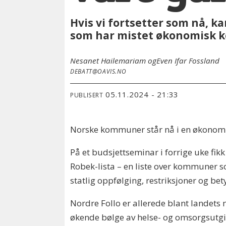
Hvis vi fortsetter som nå, 
som har mistet økonomisk k
Nesanet Hailemariam og
Even Ifar Fossland
DEBATT@OAVIS.NO
05.11.2024 - 21:33
PUBLISERT
Norske kommuner står nå i en økonomisk
På et budsjettseminar i forrige uke fik
Robek-lista – en liste over kommuner s
statlig oppfølging, restriksjoner og be
Nordre Follo er allerede blant landets
økende bølge av helse- og omsorgsutgif