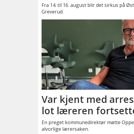
Fra 14. til 16. august blir det sirkus på Øs
Greverud.
Var kjent med arrest
lot læreren fortsett
En preget kommunedirektør møtte Oppegå
alvorlige lærersaken.