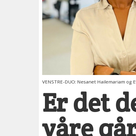
VENSTRE-DUO: Nesanet Hailemariam og E
Er det d
våre går