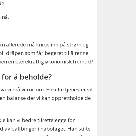
de.
 nå.
som allerede må knipe inn på strøm og
li dråpen som får begeret til å renne
munen en bærekraftig økonomisk fremtid?
e for å beholde?
hva vi må verne om. Enkelte tjenester vil
 en balanse der vi kan opprettholde de
e kan vi bedre tilrettelegge for
d av ballbinger i nabolaget. Han stilte