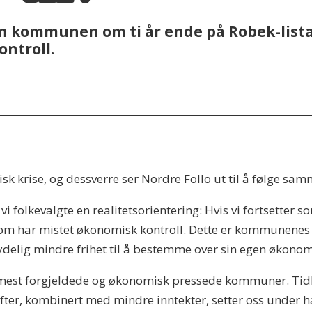
kan kommunen om ti år ende på Robek-list
ontroll.
 krise, og dessverre ser Nordre Follo ut til å følge sam
k vi folkevalgte en realitetsorientering: Hvis vi fortsett
om har mistet økonomisk kontroll. Dette er kommunenes v
tydelig mindre frihet til å bestemme over sin egen økonom
 mest forgjeldede og økonomisk pressede kommuner. Tidli
ter, kombinert med mindre inntekter, setter oss under har