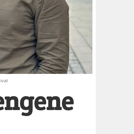
ivat
pengene