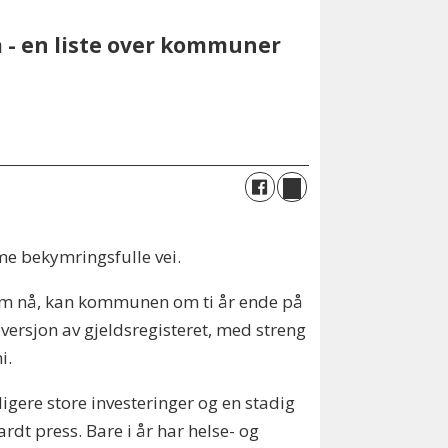
a - en liste over kommuner
me bekymringsfulle vei.
er som nå, kan kommunen om ti år ende på
ersjon av gjeldsregisteret, med streng
i.
gere store investeringer og en stadig
dt press. Bare i år har helse- og