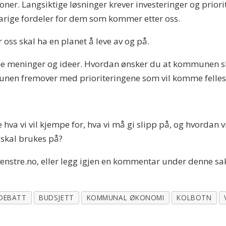
er. Langsiktige løsninger krever investeringer og priori
arige fordeler for dem som kommer etter oss.
ss skal ha en planet å leve av og på.
e dine meninger og ideer. Hvordan ønsker du at kommunen 
n fremover med prioriteringene som vil komme felless
a vi vil kjempe for, hva vi må gi slipp på, og hvordan vi
 skal brukes på?
venstre.no, eller legg igjen en kommentar under denne sa
DEBATT
BUDSJETT
KOMMUNAL ØKONOMI
KOLBOTN