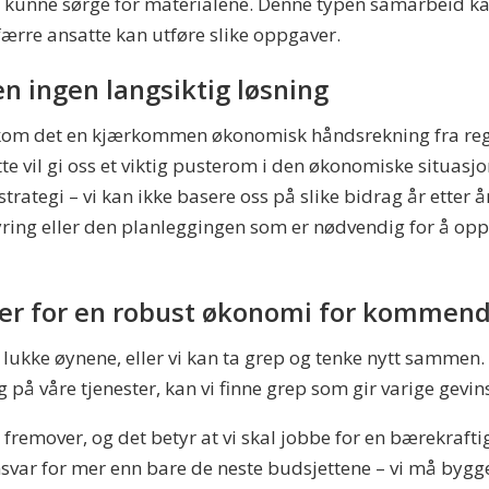
 kunne sørge for materialene. Denne typen samarbeid ka
færre ansatte kan utføre slike oppgaver.
n ingen langsiktig løsning
 kom det en kjærkommen økonomisk håndsrekning fra reg
ette vil gi oss et viktig pusterom i den økonomiske situas
rategi – vi kan ikke basere oss på slike bidrag år etter å
tyring eller den planleggingen som er nødvendig for å opp
bber for en robust økonomi for kommen
 å lukke øynene, eller vi kan ta grep og tenke nytt sammen.
ig på våre tjenester, kan vi finne grep som gir varige gevin
 fremover, og det betyr at vi skal jobbe for en bærekraft
 ansvar for mer enn bare de neste budsjettene – vi må by