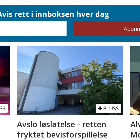
vis rett i innboksen hver dag
SS
PLUSS
Avslo løslatelse - retten
Al
fryktet bevisforspillelse
Mc