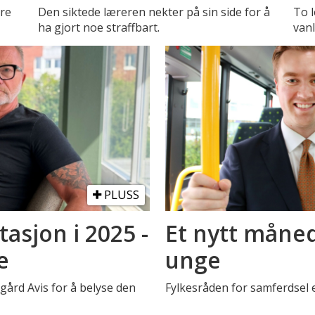
tre
Den siktede læreren nekter på sin side for å
To l
ha gjort noe straffbart.
vanl
PLUSS
asjon i 2025 -
Et nytt måned
e
unge
rd Avis for å belyse den
Fylkesråden for samferdsel 