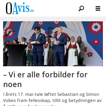
Emne:
17
mai-
tale
– Vi er alle forbilder for
noen
I årets 17. mai-tale løftet Sebastian og Simon
Vobes fram fellesskap, tillit og betydningen av