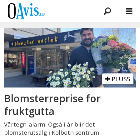
Emne:
cihad
ugur
PLUSS
Blomsterreprise for
fruktgutta
Vårtegn-alarm! Også i år blir det
blomsterutsalg i Kolbotn sentrum.