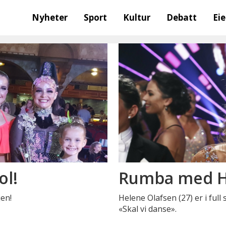
Nyheter
Sport
Kultur
Debatt
Ei
ol!
Rumba med H
jen!
Helene Olafsen (27) er i ful
«Skal vi danse».