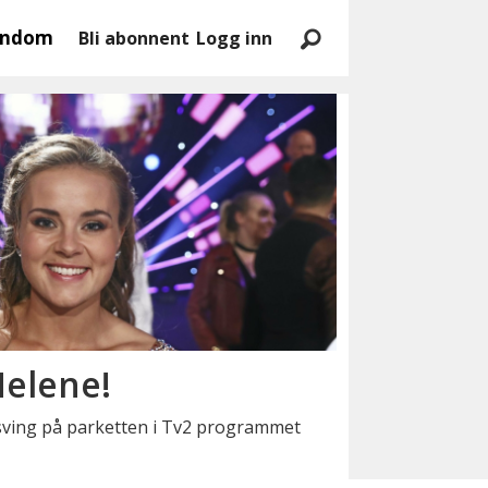
endom
Bli abonnent
Logg inn
elene!
l sving på parketten i Tv2 programmet