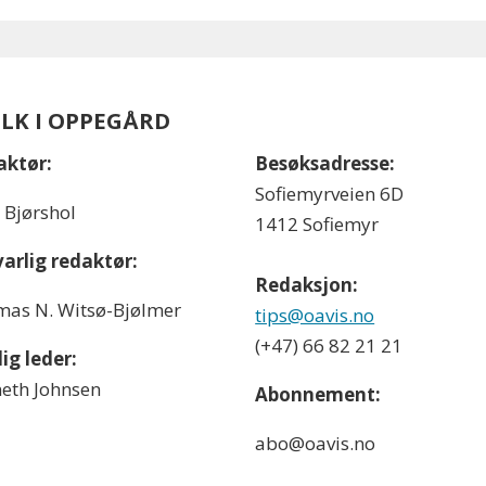
OLK I OPPEGÅRD
aktør:
Besøksadresse:
Sofiemyrveien 6D
l Bjørshol
1412 Sofiemyr
arlig redaktør:
Redaksjon:
as N. Witsø-Bjølmer
tips@oavis.no
(+47) 66 82 21 21
ig leder:
eth Johnsen
Abonnement:
abo@oavis.no