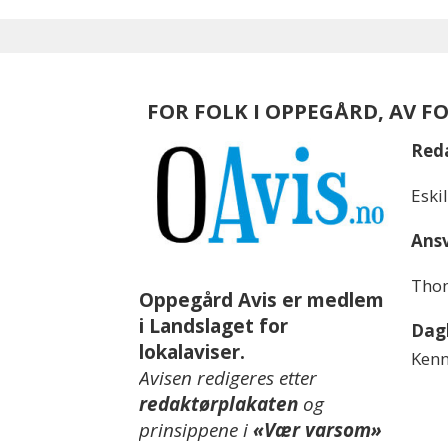
FOR FOLK I OPPEGÅRD, AV F
Red
Eski
Ansv
Thom
Oppegård Avis er medlem
i Landslaget for
Dagl
lokalaviser.
Kenn
Avisen redigeres etter
redaktørplakaten
og
prinsippene i
«Vær varsom»