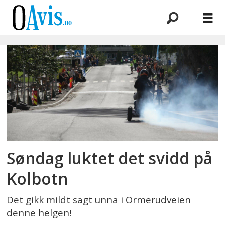
Emne:
eventyrfestivalen
2018
Søndag luktet det svidd på
Kolbotn
Det gikk mildt sagt unna i Ormerudveien
denne helgen!