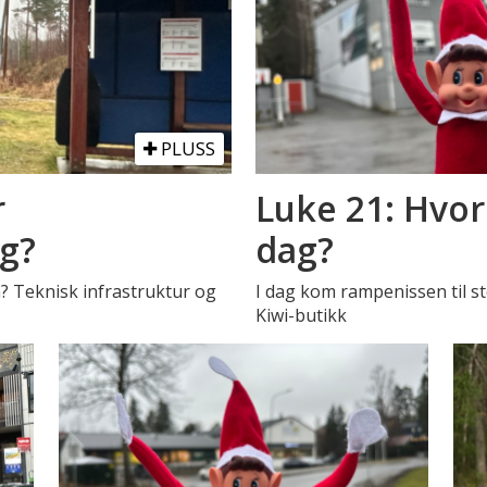
PLUSS
r
Luke 21: Hvor
ag?
dag?
a? Teknisk infrastruktur og
I dag kom rampenissen til st
Kiwi-butikk