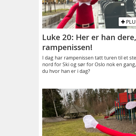
PLU
Luke 20: Her er han dere
rampenissen!
I dag har rampenissen tatt turen til et st
nord for Ski og sør for Oslo nok en gang,
du hvor han er i dag?