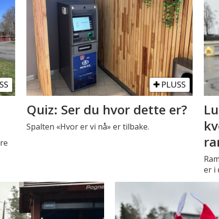
SS
PLUSS
Quiz: Ser du hvor dette er?
Lu
kv
Spalten «Hvor er vi nå» er tilbake.
ra
ære
Ram
er i