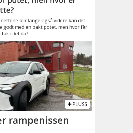
or potet, men hvor er
tte?
nettene blir lange også videre kan det
e godt med en bakt potet, men hvor får
tak i det da?
PLUSS
 er rampenissen