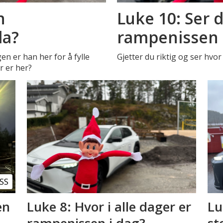
n
Luke 10: Ser 
da?
rampenissen e
n er han her for å fylle
Gjetter du riktig og ser hvor
r er her?
SS
en
Luke 8: Hvor i alle dager er
Lu