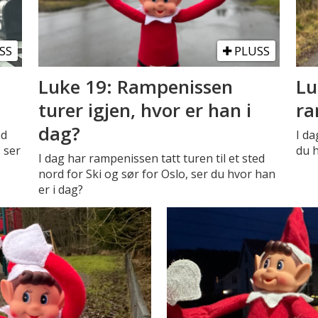
SS
PLUSS
,
Luke 19: Rampenissen
Lu
turer igjen, hvor er han i
ra
dag?
ed
I da
 ser
du 
I dag har rampenissen tatt turen til et sted
nord for Ski og sør for Oslo, ser du hvor han
er i dag?