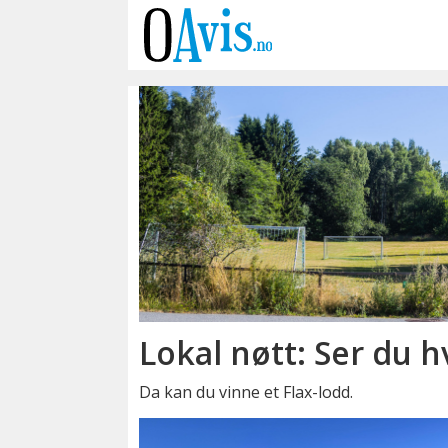
Emne:
flax-
lodd
Lokal nøtt: Ser du h
Da kan du vinne et Flax-lodd.