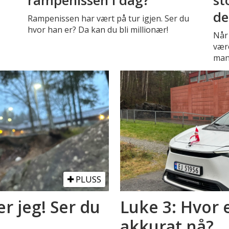
rampenissen i dag?
st
de
Rampenissen har vært på tur igjen. Ser du
hvor han er? Da kan du bli millionær!
Når 
vær
man 
PLUSS
er jeg! Ser du
Luke 3: Hvor
akkurat nå?