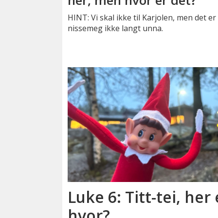
her, men hvor er det?
HINT: Vi skal ikke til Karjolen, men det er
nissemeg ikke langt unna.
Luke 6: Titt-tei, her 
hvor?