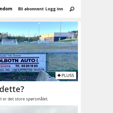
endom
Bli abonnent
Logg inn
PLUSS
 dette?
et er det store spørsmålet.