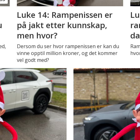
Luke 14: Rampenissen er
Lu
u
på jakt etter kunnskap,
ra
men hvor?
da
ed,
Dersom du ser hvor rampenissen er kan du
Ramp
vinne opptil million kroner, og det kommer
hvor
vel godt med?