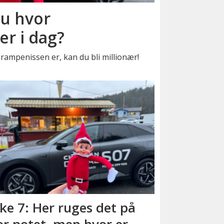
du hvor
r i dag?
 rampenissen er, kan du bli millionær!
ke 7: Her ruges det på