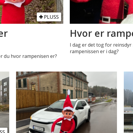
PLUSS
er
Hvor er rampe
I dag er det tog for reinsdy
rampenissen er i dag?
ser du hvor rampenisen er?
SS