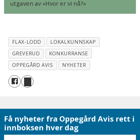
utgaven av «Hvor er vi nå?»
FLAX-LODD
LOKALKUNNSKAP
GREVERUD
KONKURRANSE
OPPEGÅRD AVIS
NYHETER
Få nyheter fra Oppegård Avis rett i
innboksen hver dag