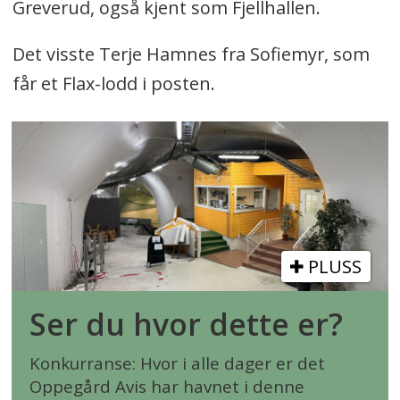
Greverud, også kjent som Fjellhallen.
Det visste Terje Hamnes fra Sofiemyr, som
får et Flax-lodd i posten.
PLUSS
Ser du hvor dette er?
Konkurranse: Hvor i alle dager er det
Oppegård Avis har havnet i denne