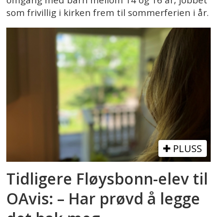
omgang med barn mellom 14 og 16 år, jobbet
som frivillig i kirken frem til sommerferien i år.
PLUSS
Tidligere Fløysbonn-elev til
OAvis: – Har prøvd å legge