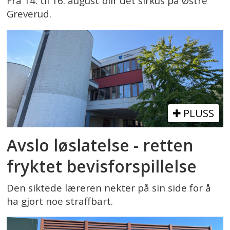
Fra 14. til 16. august blir det sirkus på Østre
Greverud.
PLUSS
Avslo løslatelse - retten
fryktet bevisforspillelse
Den siktede læreren nekter på sin side for å
ha gjort noe straffbart.