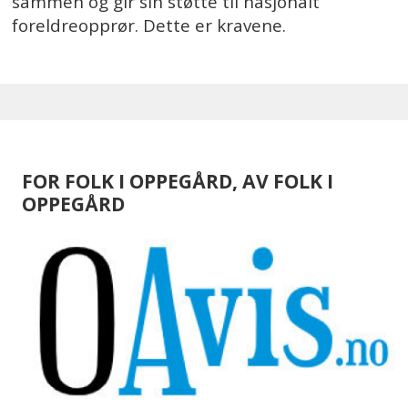
sammen og gir sin støtte til nasjonalt
foreldreopprør. Dette er kravene.
FOR FOLK I OPPEGÅRD, AV FOLK I
OPPEGÅRD