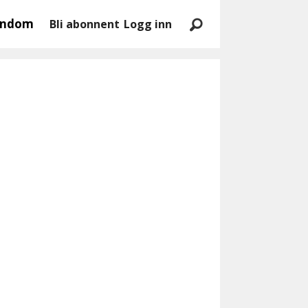
endom
Bli abonnent
Logg inn