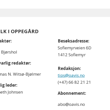
OLK I OPPEGÅRD
aktør:
Besøksadresse:
Sofiemyrveien 6D
l Bjørshol
1412 Sofiemyr
arlig redaktør:
Redaksjon:
as N. Witsø-Bjølmer
tips@oavis.no
(+47) 66 82 21 21
ig leder:
eth Johnsen
Abonnement:
abo@oavis.no