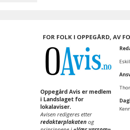
FOR FOLK I OPPEGÅRD, AV F
Red
Eski
Ansv
Thom
Oppegård Avis er medlem
i Landslaget for
Dagl
lokalaviser.
Kenn
Avisen redigeres etter
redaktørplakaten
og
prinsippene i
«Vær varsom»