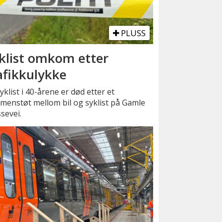
PLUSS
klist omkom etter
afikkulykke
yklist i 40-årene er død etter et
menstøt mellom bil og syklist på Gamle
sevei.