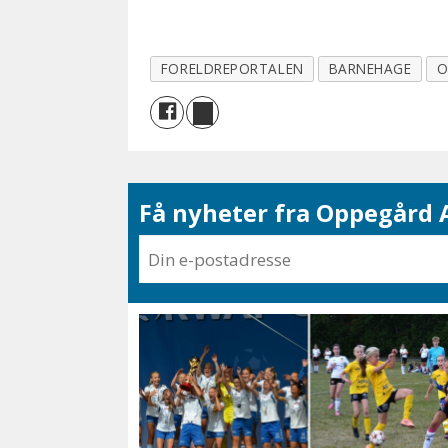
FORELDREPORTALEN
BARNEHAGE
O
Få nyheter fra Oppegård A