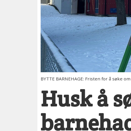
BYTTE BARNEHAGE: Fristen for å søke om
Husk å s
barneha