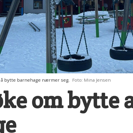
 å bytte barnehage nærmer seg.
Foto: Mina Jensen
øke om bytte 
ge