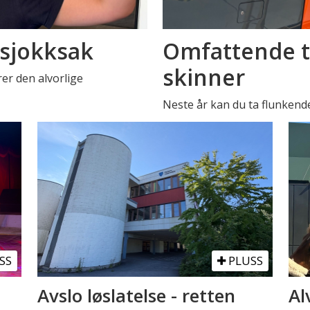
 sjokksak
Omfattende t
skinner
er den alvorlige
Neste år kan du ta flunkend
SS
PLUSS
Avslo løslatelse - retten
Al