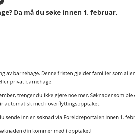
ge? Da må du søke innen 1. februar.
tting av barnehage. Denne fristen gjelder familier som a
ller privat barnehage.
ember, trenger du ikke gjøre noe mer. Søknader som bl
ir automatisk med i overflyttingsopptaket.
 du sende inn en søknad via Foreldreportalen innen 1. feb
at søknaden din kommer med i opptaket!