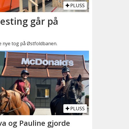
PLUSS
esting går på
e nye tog på Østfoldbanen.
PLUSS
va og Pauline gjorde