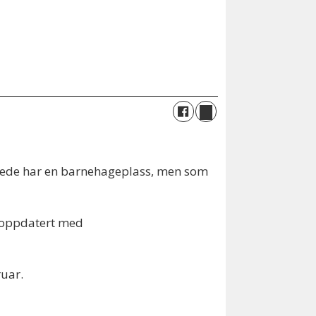
llerede har en barnehageplass, men som
e oppdatert med
ruar.