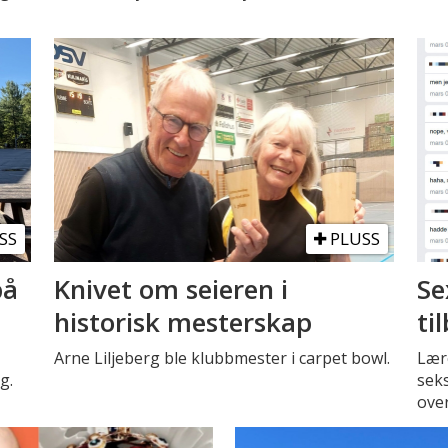
SS
PLUSS
på
Knivet om seieren i
Se
historisk mesterskap
ti
Arne Liljeberg ble klubbmester i carpet bowl.
Lære
g.
seks
over