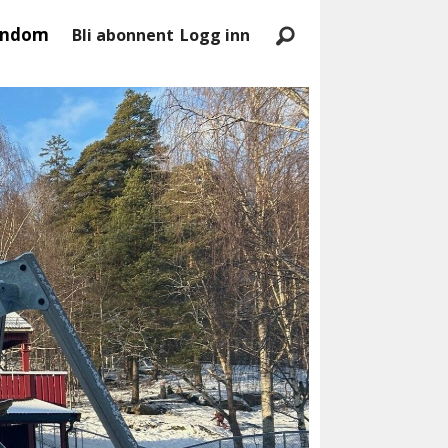
endom
Bli abonnent
Logg inn