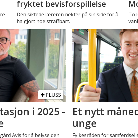
fryktet bevisforspillelse
Mc
tre
Den siktede læreren nekter på sin side for å
To l
ha gjort noe straffbart.
vanl
PLUSS
asjon i 2025 -
Et nytt måned
e
unge
rd Avis for å belyse den
Fylkesråden for samferdsel 