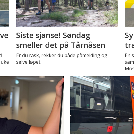
eve
Siste sjanse! Søndag
Sy
smeller det på Tårnåsen
tr
d
Er du rask, rekker du både påmelding og
En s
 uke
selve løpet.
sam
Mos