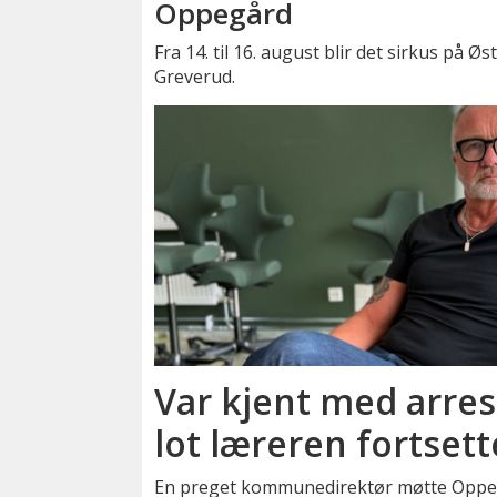
Oppegård
Fra 14. til 16. august blir det sirkus på Øs
Greverud.
Var kjent med arrest
lot læreren fortsett
En preget kommunedirektør møtte Oppegå