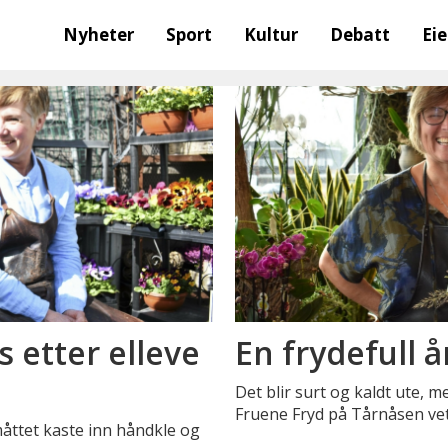
Nyheter
Sport
Kultur
Debatt
Ei
 etter elleve
En frydefull å
Det blir surt og kaldt ute, 
Fruene Fryd på Tårnåsen vet
 måttet kaste inn håndkle og