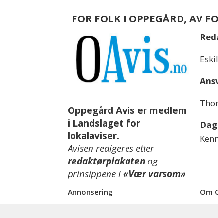
FOR FOLK I OPPEGÅRD, AV F
Red
Eski
Ansv
Thom
Oppegård Avis er medlem
i Landslaget for
Dagl
lokalaviser.
Kenn
Avisen redigeres etter
redaktørplakaten
og
prinsippene i
«Vær varsom»
Annonsering
Om O