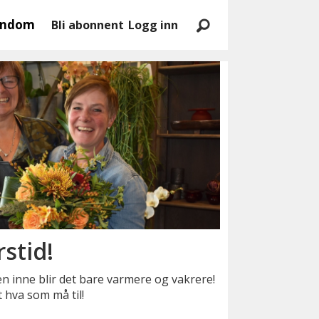
endom
Bli abonnent
Logg inn
rstid!
men inne blir det bare varmere og vakrere!
 hva som må til!