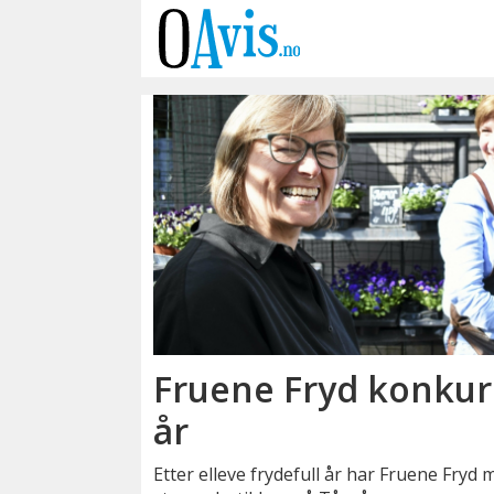
Emne:
fruene
fryd
Fruene Fryd konkurs
år
Etter elleve frydefull år har Fruene Fryd