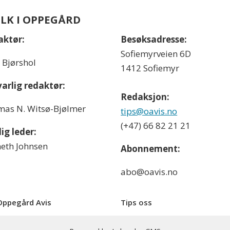
OLK I OPPEGÅRD
aktør:
Besøksadresse:
Sofiemyrveien 6D
l Bjørshol
1412 Sofiemyr
arlig redaktør:
Redaksjon:
as N. Witsø-Bjølmer
tips@oavis.no
(+47) 66 82 21 21
ig leder:
eth Johnsen
Abonnement:
abo@oavis.no
ppegård Avis
Tips oss