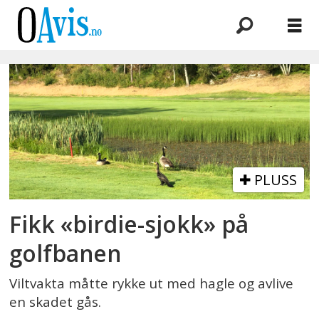
Emne:
golfbane
PLUSS
Fikk «birdie-sjokk» på
golfbanen
Viltvakta måtte rykke ut med hagle og avlive
en skadet gås.