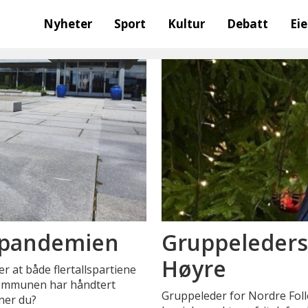
Nyheter
Sport
Kultur
Debatt
Ei
t pandemien
Gruppeledersk
Høyre
r at både flertallspartiene
kommunen har håndtert
Gruppeleder for Nordre Follo
ner du?