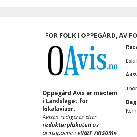
FOR FOLK I OPPEGÅRD, AV F
Red
Eski
Ansv
Thom
Oppegård Avis er medlem
i Landslaget for
Dagl
lokalaviser.
Kenn
Avisen redigeres etter
redaktørplakaten
og
prinsippene i
«Vær varsom»