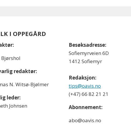
OLK I OPPEGÅRD
aktør:
Besøksadresse:
Sofiemyrveien 6D
l Bjørshol
1412 Sofiemyr
arlig redaktør:
Redaksjon:
as N. Witsø-Bjølmer
tips@oavis.no
(+47) 66 82 21 21
ig leder:
eth Johnsen
Abonnement:
abo@oavis.no