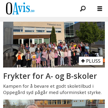
Emne:
hege
blixt
mortensen
PLUSS
Frykter for A- og B-skoler
Kampen for å bevare et godt skoletilbud i
Oppegård syd pågår med uforminsket styrke.