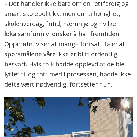
– Det handler ikke bare om en rettferdig og
uten å involvere noen av FAUene. Dere
smart skolepolitikk, men om tilhørighet,
sa vi skulle involveres, men ingen av oss
skolehverdag, fritid, nærmiljø og hvilke
opplever at vi er involvert. Tre FAU-er og
lokalsamfunn vi ønsker å ha i fremtiden.
flere lokale aktører opplever at konkrete
Oppmøtet viser at mange fortsatt føler at
spørsmål ikke blir besvart, og at
spørsmålene våre ikke er blitt ordentlig
involveringen ikke har vært tilstrekkelig.
besvart. Hvis folk hadde opplevd at de ble
Hvorfor er ikke medvirkningen reell og
lyttet til og tatt med i prosessen, hadde ikke
synlig i beslutningen slik kravet for
dette vært nødvendig, fortsetter hun.
riktig saksbehandling er?
8. Hvorfor er ikke de nye vurderingene
og analysene gjort offentlig tilgjengelige
dersom kommunen mener dette er den
klart beste løsningen for barna?