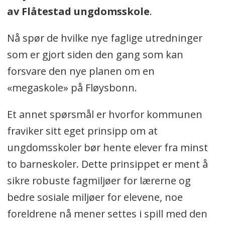
analyse) løftet frem prinsippet om at
av Flåtestad ungdomsskole
.
ungdomsskoler bør rekruttere fra minst
to barneskoler for å sikre robuste
Nå spør de hvilke nye faglige utredninger
fagmiljøer for lærere og bedre sosiale
som er gjort siden den gang som kan
miljøer for elevene. Hvorfor velger
forsvare den nye planen om en
kommunen nå å fravike dette
«megaskole» på Fløysbonn.
prinsippet i akkurat denne saken – selv
Et annet spørsmål er hvorfor kommunen
om det fortsatt ville vært mulig å
fraviker sitt eget prinsipp om at
opprettholde det?
ungdomsskoler bør hente elever fra minst
3. Da utbyggingen av Flåtestad ble
to barneskoler. Dette prinsippet er ment å
skrinlagt, var økonomi og modulskole
sikre robuste fagmiljøer for lærerne og
hovedargumentet. Nå har prosjektet på
bedre sosiale miljøer for elevene, noe
Fløysbonn gått fra modulskole til en
foreldrene nå mener settes i spill med den