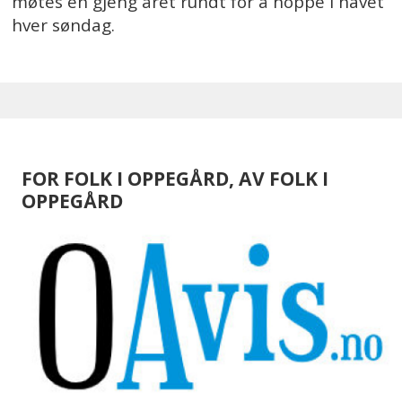
møtes en gjeng året rundt for å hoppe i havet
hver søndag.
FOR FOLK I OPPEGÅRD, AV FOLK I
OPPEGÅRD