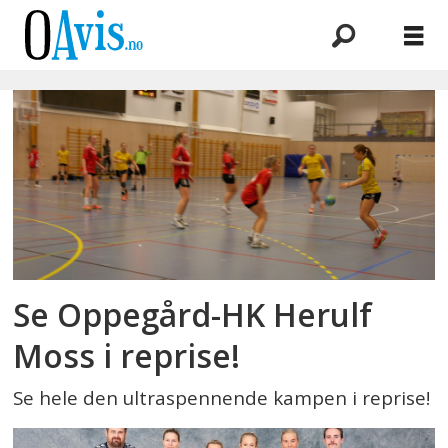
Emne:
hk
herulf
moss
Se Oppegård-HK Herulf
Moss i reprise!
Se hele den ultraspennende kampen i reprise!