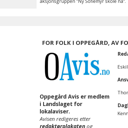
aksjonsgruppen "Ny Sofiemyr skole nå".
FOR FOLK I OPPEGÅRD, AV F
Red
Eski
Ansv
Thom
Oppegård Avis er medlem
i Landslaget for
Dagl
lokalaviser.
Kenn
Avisen redigeres etter
redaktørplakaten
og