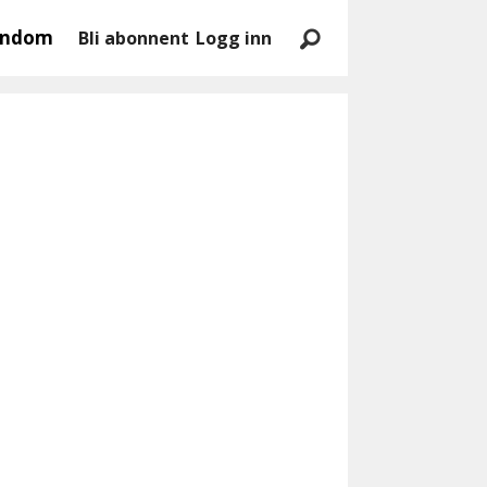
endom
Bli abonnent
Logg inn