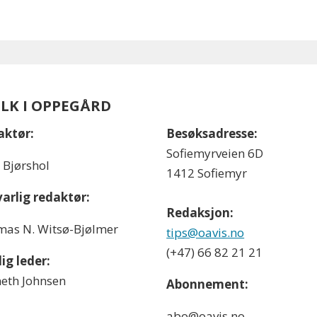
OLK I OPPEGÅRD
aktør:
Besøksadresse:
Sofiemyrveien 6D
l Bjørshol
1412 Sofiemyr
arlig redaktør:
Redaksjon:
as N. Witsø-Bjølmer
tips@oavis.no
(+47) 66 82 21 21
ig leder:
eth Johnsen
Abonnement:
abo@oavis.no