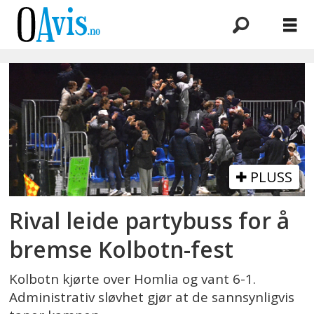
Emne:
holmlia
PLUSS
Rival leide partybuss for å
bremse Kolbotn-fest
Kolbotn kjørte over Homlia og vant 6-1.
Administrativ sløvhet gjør at de sannsynligvis