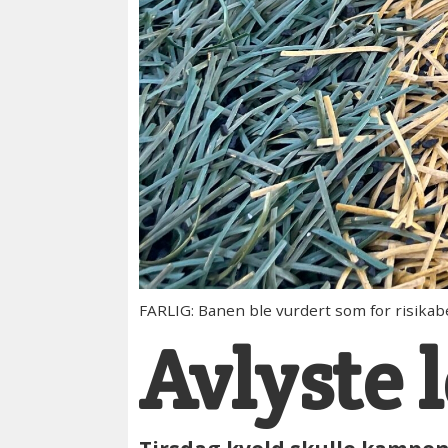
FARLIG: Banen ble vurdert som for risikabel
Avlyste 