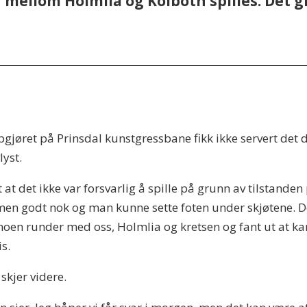
mellom Holmlia og Kolbotn spilles. Det gi
pgjøret på Prinsdal kunstgressbane fikk ikke servert det 
lyst.
t det ikke var forsvarlig å spille på grunn av tilstanden
en godt nok og man kunne sette foten under skjøtene. Det
en runder med oss, Holmlia og kretsen og fant ut at kam
s.
skjer videre.