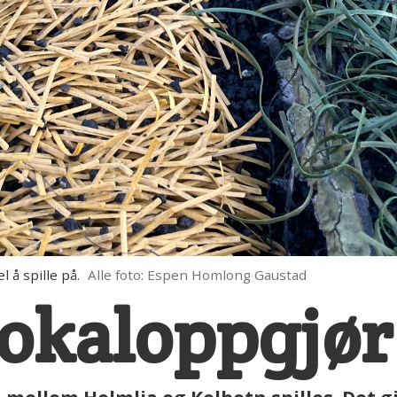
 å spille på.
Alle foto: Espen Homlong Gaustad
lokaloppgjør