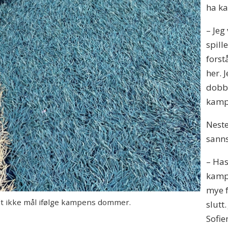
ha k
– Jeg
spill
forst
her. 
dobbe
kamp 
Neste
sann
– Has
kampe
mye f
 ikke mål ifølge kampens dommer.
slutt.
Sofie