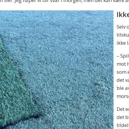
en sier. Jeg håper vi får svar i morgen, men det kan være a
Ikk
Selv 
tilsk
ikke 
– Spi
mot H
som e
det v
ble a
mors
Det e
det b
tilde