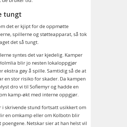
t de bruker tid.
e tungt
om det er kjipt for de oppmøtte
uerne, spillerne og støtteapparat, så tok
laget det så tungt.
llerne syntes det var kjedelig. Kamper
olmlia blir jo nesten lokaloppgjør
r ekstra gøy å spille. Samtidig så de at
ar en stor risiko for skader. Da kampen
vlyst dro vi til Sofiemyr og hadde en
om kamp-økt med interne oppgjør.
r i skrivende stund fortsatt usikkert om
lir en omkamp eller om Kolbotn blir
lt poengene. Netskar sier at han helst vil