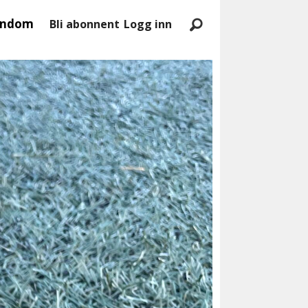
endom
Bli abonnent
Logg inn