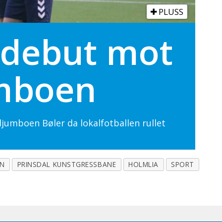
PLUSS
debut mot
umboen
jumboen Bøler da lokalfotballen rullet
N
PRINSDAL KUNSTGRESSBANE
HOLMLIA
SPORT