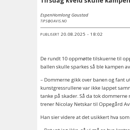
Tirsdag kveld skulle kampen 
Espen
Homlong Gaustad
TIPS@OAVIS.NO
20.08.2025 - 18:02
PUBLISERT
De rundt 10 oppmøtte tilskuerne til op
ballen skulle sparkes så ble kampen av
– Dommerne gikk over banen og fant ut a
kunstgressrullene var ikke lappet samm
tanke på skader. Så da tok dommerne no
trener Nicolay Netskar til Oppegård Avi
Han sier videre at det usikkert hva som 