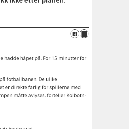
kk ikke etter planen.
de hadde håpet på. For 15 minutter før
 på fotballbanen. De ulike
 er direkte farlig for spillerne med
pen måtte avlyses, forteller Kolbotn-