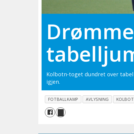
Drømme
tabellj
Kolbotn-toget dundret over tabell
igjen.
FOTBALLKAMP
AVLYSNING
KOLBOT