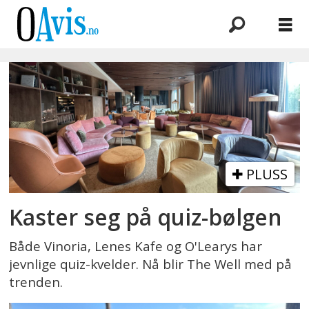
Emne:
ingrid
gulaker
motrøen
PLUSS
Kaster seg på quiz-bølgen
Både Vinoria, Lenes Kafe og O'Learys har
jevnlige quiz-kvelder. Nå blir The Well med på
trenden.